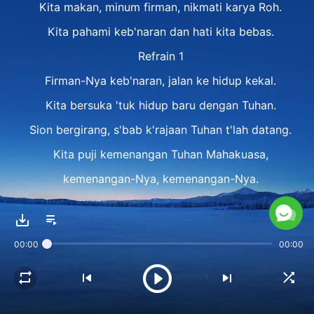
Kita makan, minum firman, nikmati karya Roh.
Kita pahami keb'naran dan hati kita bebas.
Refrain 1
Firman-Nya keb'naran, jalan ke hidup kekal.
Kita bersuka 'tuk hidup baru dengan Tuhan.
Sion bergirang, s'bab k'rajaan Tuhan t'lah datang.
Kita puji kemenangan Tuhan Mahakuasa,
kemenangan-Nya, kemenangan-Nya.
Bait 2
00:00
00:00
Nyanyikan pujian bagi Tuhan.
Biarlah pujian s'rukan kasih kita 'tuk Dia.
Puji penghakiman-Nya yang s'lamatkan kita.