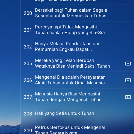
Bersaksi bagi Tuhan dalam Segala
200
Sesuatu untuk Memuaskan Tuhan
Percaya tapi Tidak Mengasihi
201
Tuhan adalah Hidup yang Sia-Sia
Hanya Melalui Penderitaan dan
202
Pemurnian Engkau Dapat
Disempurnakan Tuhan
Mereka yang Telah Berubah
205
Wataknya Bisa Menjadi Saksi Tuhan
Mengenal Dia adalah Persyaratan
206
Akhir Tuhan untuk Umat Manusia
Manusia Hanya Bisa Mengasihi
207
Tuhan dengan Mengenal Tuhan
Hati yang Setia untuk Tuhan
208
Petrus Berfokus untuk Mengenal
210
Tuhan Secara Nyata