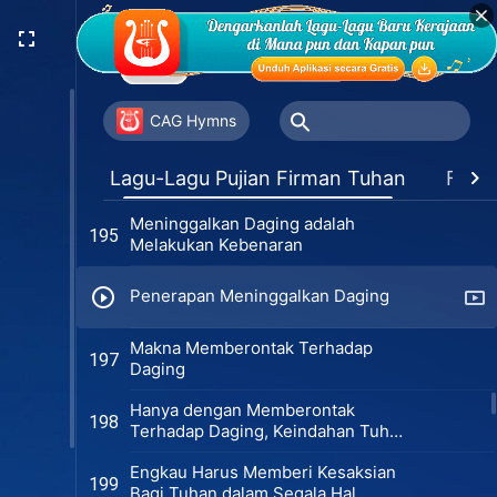
Berusahalah Mengasihi Tuhan
192
Sebesar Apa Pun Penderitaanmu
Melakukan Kebenaran Butuh Harga
193
Nyata
CAG Hymns
Hanya Mereka yang Melakukan
194
Lagu-Lagu Pujian Firman Tuhan
Favor
Kebenaran Dapat Bersaksi dalam
Ujian
Meninggalkan Daging adalah
195
Melakukan Kebenaran
Penerapan Meninggalkan Daging
Makna Memberontak Terhadap
197
Daging
Hanya dengan Memberontak
198
Terhadap Daging, Keindahan Tuhan
Dapat Terlihat
Engkau Harus Memberi Kesaksian
199
Bagi Tuhan dalam Segala Hal