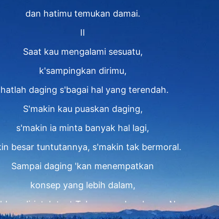
dan hatimu temukan damai.
II
Saat kau mengalami sesuatu,
k'sampingkan dirimu,
lihatlah daging s'bagai hal yang terendah.
S'makin kau puaskan daging,
s'makin ia minta banyak hal lagi,
in besar tuntutannya, s'makin tak bermoral.
Sampai daging 'kan menempatkan
konsep yang lebih dalam,
kan diri, tak taat Tuhan, ragukan karya-Nya.