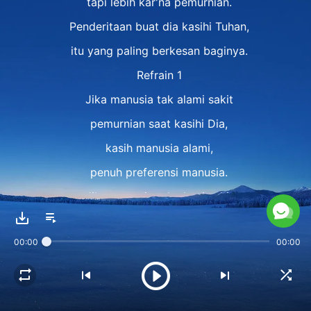
tapi lebih kar'na pemurnian.
Penderitaan buat dia kasihi Tuhan,
itu yang paling berkesan baginya.
Refrain 1
Jika manusia tak alami sakit
pemurnian saat kasihi Dia,
kasih manusia alami,
penuh preferensi manusia.
Jika manusia tak alami sakit
pemurnian saat kasihi Dia,
00:00
00:00
kasih m'reka penuh pikiran Iblis
tak bisa puaskan kehendak-Nya.
Bait 2