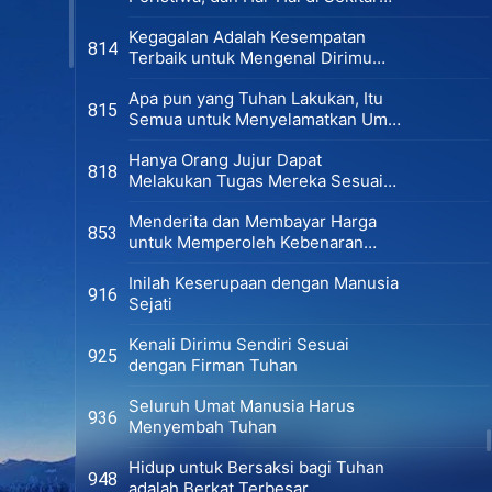
Manusia
Kegagalan Adalah Kesempatan
814
Terbaik untuk Mengenal Dirimu
Sendiri
Apa pun yang Tuhan Lakukan, Itu
815
Semua untuk Menyelamatkan Umat
Manusia
Hanya Orang Jujur Dapat
818
Melakukan Tugas Mereka Sesuai
Standar
Menderita dan Membayar Harga
853
untuk Memperoleh Kebenaran
Adalah yang Paling Layak
Inilah Keserupaan dengan Manusia
916
Sejati
Kenali Dirimu Sendiri Sesuai
925
dengan Firman Tuhan
Seluruh Umat Manusia Harus
936
Menyembah Tuhan
Hidup untuk Bersaksi bagi Tuhan
948
adalah Berkat Terbesar