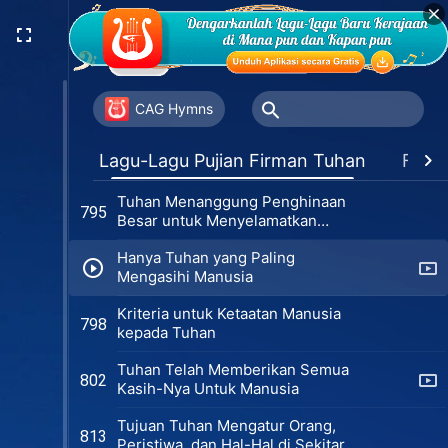
Perubahan Watak Pada Intinya
779
adalah Perubahan dalam Sifat
Cara Memperlakukan Amanat
783
Tuhan
CAG Hymns
Kasih Tuhan untuk Umat Manusia
794
Lagu-Lagu Pujian Firman Tuhan
Favor
Benar dan Nyata
Tuhan Menanggung Penghinaan
795
Besar untuk Menyelamatkan
Manusia
Hanya Tuhan yang Paling
Mengasihi Manusia
Kriteria untuk Ketaatan Manusia
798
kepada Tuhan
Tuhan Telah Memberikan Semua
802
Kasih-Nya Untuk Manusia
Tujuan Tuhan Mengatur Orang,
813
Peristiwa, dan Hal-Hal di Sekitar