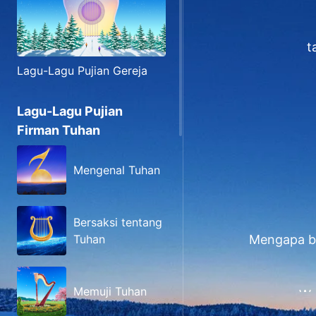
t
Lagu-Lagu Pujian Gereja
Lagu-Lagu Pujian
Firman Tuhan
Mengenal Tuhan
Bersaksi tentang
Mengapa ba
Tuhan
Memuji Tuhan
Wa