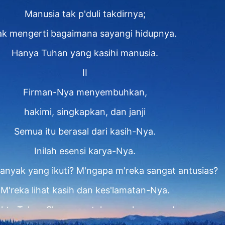
Manusia tak p'duli takdirnya;
ak mengerti bagaimana sayangi hidupnya.
Hanya Tuhan yang kasihi manusia.
II
Firman-Nya menyembuhkan,
hakimi, singkapkan, dan janji
Semua itu berasal dari kasih-Nya.
Inilah esensi karya-Nya.
nyak yang ikuti? M'ngapa m'reka sangat antusias?
M'reka lihat kasih dan kes'lamatan-Nya.
ktu Tuhan S'mpurna, tak pernah menunda.