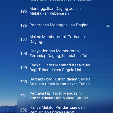
Ujian
Meninggalkan Daging adalah
195
Melakukan Kebenaran
Penerapan Meninggalkan Daging
196
Makna Memberontak Terhadap
197
Daging
Hanya dengan Memberontak
198
Terhadap Daging, Keindahan Tuhan
Dapat Terlihat
Engkau Harus Memberi Kesaksian
199
Bagi Tuhan dalam Segala Hal
Bersaksi bagi Tuhan dalam Segala
200
Sesuatu untuk Memuaskan Tuhan
Percaya tapi Tidak Mengasihi
201
Tuhan adalah Hidup yang Sia-Sia
Hanya Melalui Penderitaan dan
202
Pemurnian Engkau Dapat