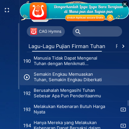
Hanya Lewat Ujian yang
187
Menyakitkan, Kau Dapat Mengenal
Keindahan Tuhan
Hanya Melalui Penderitaan dan
188
Ujian, Engkau Dapat Sungguh-
CAG Hymns
Sungguh Mengasihi Tuhan
Semua yang Dilakukan Tuhan
189
Lagu-Lagu Pujian Firman Tuhan
Favor
adalah untuk Menyempurnakan dan
Mengasihi Manusia
Manusia Tidak Dapat Mengenal
190
Tuhan dengan Menikmati
Anugerah-Nya
Semakin Engkau Memuaskan
Tuhan, Semakin Engkau Diberkati
Berusahalah Mengasihi Tuhan
192
Sebesar Apa Pun Penderitaanmu
Melakukan Kebenaran Butuh Harga
193
Nyata
Hanya Mereka yang Melakukan
194
Kebenaran Dapat Bersaksi dalam