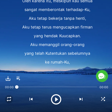
Oleh karena itu, meskipun kau semua
sangat memberontak terhadap-Ku,
Aku tetap bekerja tanpa henti,
Aku tetap terus mengucapkan firman
yang hendak Kuucapkan.
Aku memanggil orang-orang
yang telah Kutentukan sebelumnya
ke rumah-Ku,
agar mereka dapat menjadi
pendengar firman-Ku.
00:00
00:00
Kemudian, semua orang
yang tunduk pada firman-Ku,
yang merindukan firman-Ku,