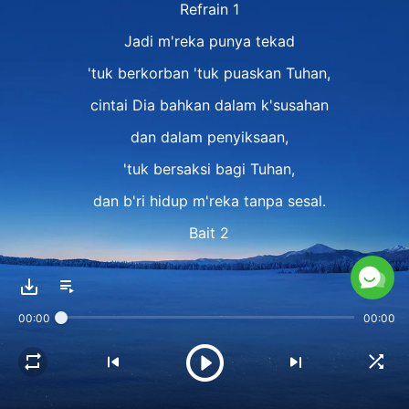
Refrain 1
Jadi m'reka punya tekad
'tuk berkorban 'tuk puaskan Tuhan,
cintai Dia bahkan dalam k'susahan
dan dalam penyiksaan,
'tuk bersaksi bagi Tuhan,
dan b'ri hidup m'reka tanpa sesal.
Bait 2
Jika kau punya tekad ini, b'rarti:
Kau tergerak dan miliki karya Roh Kudus.
00:00
00:00
Namun, kau harus tahu kau tak dig'rakkan
oleh dorongan itu setiap saat.
Bait 3