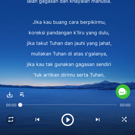
ialah gagasan dan khayalan manusia.
Jika kau buang cara berpikirmu,
koreksi pandangan k'liru yang dulu,
jika takut Tuhan dan jauhi yang jahat,
muliakan Tuhan di atas s'galanya,
jika kau tak gunakan gagasan sendiri
'tuk artikan dirimu serta Tuhan,
jika cari maksud Tuhan
dan mengerti sikap-Nya atas umat manusia,
00:00
00:00
jika p'nuhi standar-Nya 'tuk memuaskan-Nya,
itu sangat baik,
dan menunjukkan kau memulai s'buah perjalanan