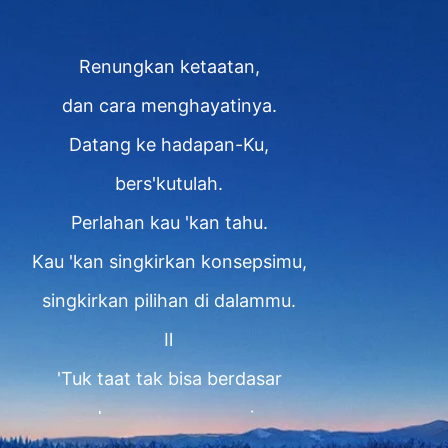
Renungkan ketaatan,
dan cara menghayatinya.
Datang ke hadapan-Ku,
bers'kutulah.
Perlahan kau 'kan tahu.
Kau 'kan singkirkan konsepsimu,
singkirkan pilihan di dalammu.
Ⅱ
'Tuk taat tak bisa berdasar
pada gagasan manusia.