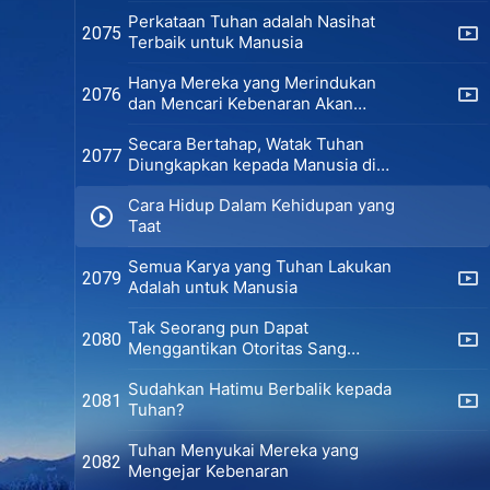
Perkataan Tuhan adalah Nasihat
2075
Terbaik untuk Manusia
Hanya Mereka yang Merindukan
2076
dan Mencari Kebenaran Akan
Melihat Tuhan
Secara Bertahap, Watak Tuhan
2077
Diungkapkan kepada Manusia di
Zaman Kerajaan
Cara Hidup Dalam Kehidupan yang
Taat
Semua Karya yang Tuhan Lakukan
2079
Adalah untuk Manusia
Tak Seorang pun Dapat
2080
Menggantikan Otoritas Sang
Pencipta
Sudahkan Hatimu Berbalik kepada
2081
Tuhan?
Tuhan Menyukai Mereka yang
2082
Mengejar Kebenaran