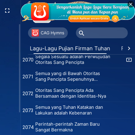
Tuhan ialah Sandaran Abadi
2067
Manusia
Tuhan Sangat Menderita untuk
2068
Selamatkan Manusia
CAG Hymns
Kasih Tuhan Tidak Dimiliki oleh
2069
Makhluk Ciptaan Mana pun
Lagu-Lagu Pujian Firman Tuhan
Favor
Segala Sesuatu adalah Perwujudan
2070
Otoritas Sang Pencipta
Semua yang di Bawah Otoritas
2071
Sang Pencipta Sepenuhnya
Sempurna
Otoritas Sang Pencipta Ada
2072
Bersamaan dengan Identitas-Nya
Semua yang Tuhan Katakan dan
2073
Lakukan adalah Kebenaran
Perintah-perintah Zaman Baru
2074
Sangat Bermakna