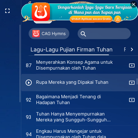
Hatimu kepada Tuhan?
Yang Tuhan Sempurnakan adalah
83
Iman
Sudahkah Engkau Masuk Ke Jalan
84
yang Benar dalam Kepercayaanmu
CAG Hymns
kepada Tuhan?
Persyaratan Mendasar untuk
85
Lagu-Lagu Pujian Firman Tuhan
Favor
Menjadi Orang yang Melayani
Tuhan
Menyerahkan Konsep Agama untuk
87
Disempurnakan oleh Tuhan
Rupa Mereka yang Dipakai Tuhan
Bagaimana Menjadi Tenang di
92
Hadapan Tuhan
Tuhan Hanya Menyempurnakan
93
Mereka yang Sungguh-Sungguh
Mengasihi Dia
Engkau Harus Mengejar untuk
94
Disempurnakan oleh Tuhan dalam