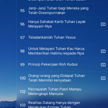
Segala Hal
Janji-Janji Tuhan bagi Mereka yang
95
Telah Disempurnakan
Hanya Sahabat Karib Tuhan Layak
96
Melayani-Nya
Teladankanlah Tuhan Yesus
97
Untuk Melayani Tuhan Kau Harus
98
Memberikan Hatimu kepada-Nya
Prinsip Pekerjaan Roh Kudus
99
Orang-orang yang Didapat Tuhan
100
Telah Memiliki kenyataan
Percayalah Tuhan Pasti Mampu
102
Melengkapi Manusia
Realitas Datang Hanya dengan
103
Melakukan Firman Tuhan