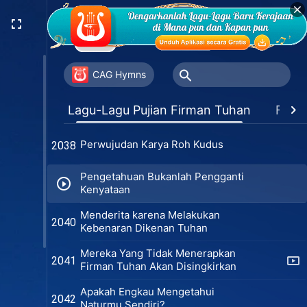
Identitas yang Melekat dan Nilai
2035
Manusia
Benarkah Kau Hidup di dalam
2036
Firman Tuhan?
CAG Hymns
Tidak Ada Pelayanan Sejati Tanpa
2037
Lagu-Lagu Pujian Firman Tuhan
Favor
Doa Sejati
Perwujudan Karya Roh Kudus
2038
Pengetahuan Bukanlah Pengganti
Kenyataan
Menderita karena Melakukan
2040
Kebenaran Dikenan Tuhan
Mereka Yang Tidak Menerapkan
2041
Firman Tuhan Akan Disingkirkan
Apakah Engkau Mengetahui
2042
Naturmu Sendiri?