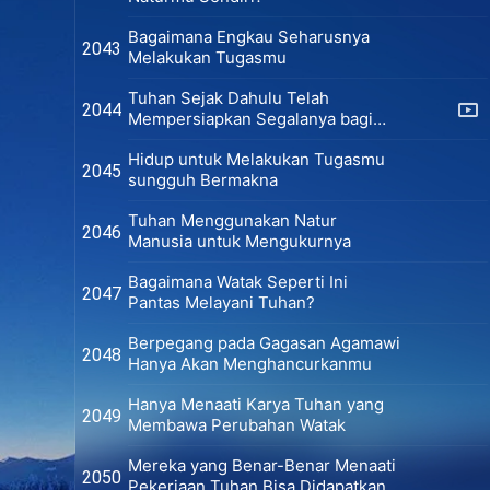
Bagaimana Engkau Seharusnya
2043
Melakukan Tugasmu
Tuhan Sejak Dahulu Telah
2044
Mempersiapkan Segalanya bagi
Umat Manusia
Hidup untuk Melakukan Tugasmu
2045
sungguh Bermakna
Tuhan Menggunakan Natur
2046
Manusia untuk Mengukurnya
Bagaimana Watak Seperti Ini
2047
Pantas Melayani Tuhan?
Berpegang pada Gagasan Agamawi
2048
Hanya Akan Menghancurkanmu
Hanya Menaati Karya Tuhan yang
2049
Membawa Perubahan Watak
Mereka yang Benar-Benar Menaati
2050
Pekerjaan Tuhan Bisa Didapatkan