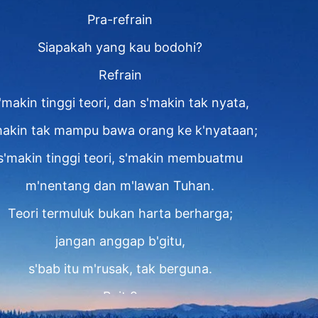
Pra-refrain
Siapakah yang kau bodohi?
Refrain
'makin tinggi teori, dan s'makin tak nyata,
makin tak mampu bawa orang ke k'nyataan;
s'makin tinggi teori, s'makin membuatmu
m'nentang dan m'lawan Tuhan.
Teori termuluk bukan harta berharga;
jangan anggap b'gitu,
s'bab itu m'rusak, tak berguna.
Bait 2