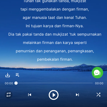
Tuhan tak gunakan tanda, mukjizat
tapi menggembalakan dengan firman,
agar manusia taat dan kenal Tuhan.
Ini tujuan karya dan firman-Nya.
Dia tak pakai tanda dan mukjizat 'tuk sempurnakan
melainkan firman dan karya seperti
pemurnian dan penanganan, pemangkasan,
pembekalan firman.
Dari perspektif yang berbeda Ia berbicara,
beri pengenalan mendalam akan karya,
00:00
00:00
hikmat, keajaiban Tuhan.
II
Kini karya-Nya karya nyata