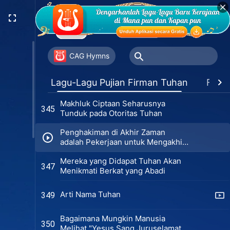
Satu-Satunya Keinginan Tuhan
342
Apakah Engkau Tahu Tujuan dan
343
Makna Pekerjaan Tuhan?
CAG Hymns
Tugasmu Sebagai Orang Percaya
344
Lagu-Lagu Pujian Firman Tuhan
Favor
adalah Menjadi Saksi Tuhan
Makhluk Ciptaan Seharusnya
345
Tunduk pada Otoritas Tuhan
Penghakiman di Akhir Zaman
adalah Pekerjaan untuk Mengakhiri
Zaman
Mereka yang Didapat Tuhan Akan
347
Menikmati Berkat yang Abadi
Arti Nama Tuhan
349
Bagaimana Mungkin Manusia
350
Melihat "Yesus Sang Juruselamat"