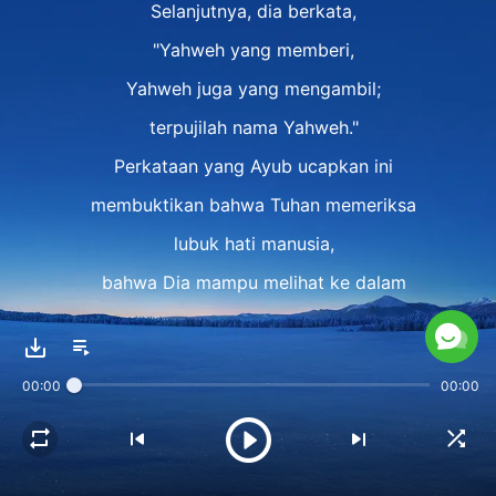
Selanjutnya, dia berkata,
"Yahweh yang memberi,
Yahweh juga yang mengambil;
terpujilah nama Yahweh."
Perkataan yang Ayub ucapkan ini
membuktikan bahwa Tuhan memeriksa
lubuk hati manusia,
bahwa Dia mampu melihat ke dalam
hati manusia,
Dia mampu melihat ke dalam hati manusia,
00:00
00:00
dan perkataan ini membuktikan
bahwa tak salah Dia berkenan pada Ayub,
orang yang diperkenan Tuhan ini