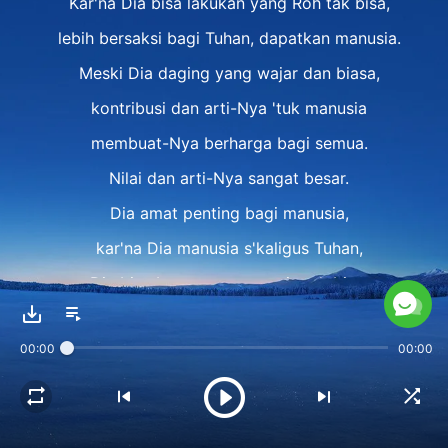
Kar'na Dia bisa lakukan yang Roh tak bisa,
lebih bersaksi bagi Tuhan, dapatkan manusia.
Meski Dia daging yang wajar dan biasa,
kontribusi dan arti-Nya 'tuk manusia
membuat-Nya berharga bagi semua.
Nilai dan arti-Nya sangat besar.
Dia amat penting bagi manusia,
kar'na Dia manusia s'kaligus Tuhan,
Dia bisa buat yang manusia tak bisa,
s'lamatkan manusia rusak di bumi.
00:00
00:00
II
Dia tak bisa langsung hancurkan Iblis,
tapi karya-Nya bisa taklukkan manusia