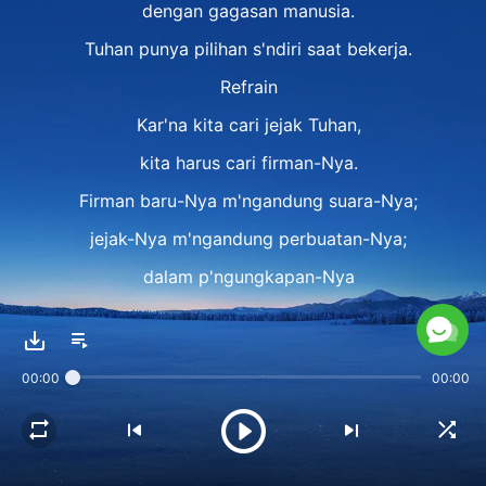
dengan gagasan manusia.
Tuhan punya pilihan s'ndiri saat bekerja.
Refrain
Kar'na kita cari jejak Tuhan,
kita harus cari firman-Nya.
Firman baru-Nya m'ngandung suara-Nya;
jejak-Nya m'ngandung perbuatan-Nya;
dalam p'ngungkapan-Nya
terdapat p'nampakan-Nya;
di mana pun Dia muncul,
00:00
00:00
ada keb'naran, jalan, dan hidup.
Bait 2
Tuhan tak perlu b'ri tahu atau