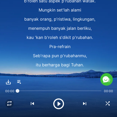
b'roleh satu aspek p'rubahan watak.
Mungkin set'lah alami
banyak orang, p'ristiwa, lingkungan,
menempuh banyak jalan berliku,
kau 'kan b'roleh s'dikit p'rubahan.
Pra-refrain
Seb'rapa pun p'rubahanmu,
itu berharga bagi Tuhan.
Dia menghargai dan mengingatnya
s'bab kau t'lah banyak menderita.
00:00
00:00
Tuhan menyelidiki hati; Dia tahu k'lemahanmu,
tahu apa yang kau inginkan,
terlebih lagi yang kau butuhkan.