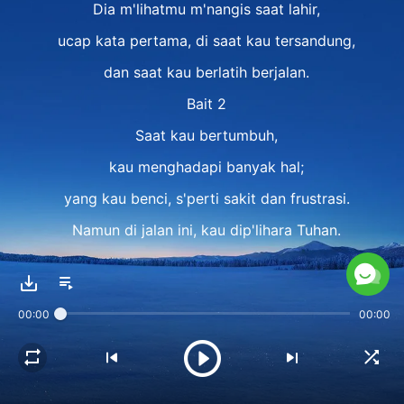
Dia m'lihatmu m'nangis saat lahir,
ucap kata pertama, di saat kau tersandung,
dan saat kau berlatih berjalan.
Bait 2
Saat kau bertumbuh,
kau menghadapi banyak hal;
yang kau benci, s'perti sakit dan frustrasi.
Namun di jalan ini, kau dip'lihara Tuhan.
Kau hidup, tumbuh dalam pengawasan-Nya.
Refrain 1
00:00
00:00
Tindakan terpenting Tuhan
ialah menjamin kes'lamatanmu,
menjamin kau tak akan ditelan oleh Iblis.