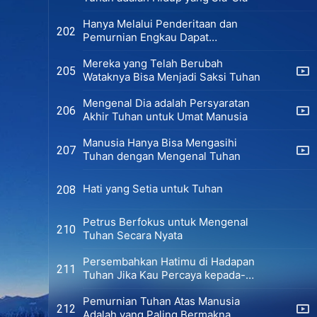
Hanya Melalui Penderitaan dan
202
Pemurnian Engkau Dapat
Disempurnakan Tuhan
Mereka yang Telah Berubah
205
Wataknya Bisa Menjadi Saksi Tuhan
Mengenal Dia adalah Persyaratan
206
Akhir Tuhan untuk Umat Manusia
Manusia Hanya Bisa Mengasihi
207
Tuhan dengan Mengenal Tuhan
Hati yang Setia untuk Tuhan
208
Petrus Berfokus untuk Mengenal
210
Tuhan Secara Nyata
Persembahkan Hatimu di Hadapan
211
Tuhan Jika Kau Percaya kepada-
Nya
Pemurnian Tuhan Atas Manusia
212
Adalah yang Paling Bermakna