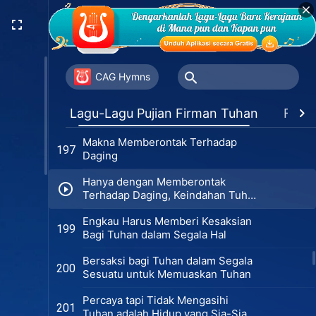
Hanya Mereka yang Melakukan
194
Kebenaran Dapat Bersaksi dalam
Ujian
Meninggalkan Daging adalah
195
Melakukan Kebenaran
CAG Hymns
Penerapan Meninggalkan Daging
196
Lagu-Lagu Pujian Firman Tuhan
Favor
Makna Memberontak Terhadap
197
Daging
Hanya dengan Memberontak
Terhadap Daging, Keindahan Tuhan
Dapat Terlihat
Engkau Harus Memberi Kesaksian
199
Bagi Tuhan dalam Segala Hal
Bersaksi bagi Tuhan dalam Segala
200
Sesuatu untuk Memuaskan Tuhan
Percaya tapi Tidak Mengasihi
201
Tuhan adalah Hidup yang Sia-Sia