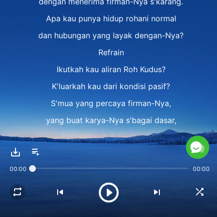
dengan menerima firman-Nya s'karang.
Apa kau punya hidup rohani normal
dan hubungan yang layak dengan-Nya?
Refrain
Ikutkah kau aliran Roh Kudus?
K'luarkah kau dari kondisi pasif?
S'mua yang percaya firman-Nya,
yang buat karya-Nya s'bagai dasar,
dan ikut t'rang Roh Kudus s'karang,
m'reka dalam aliran Roh Kudus.
00:00
00:00
Bait 3
Apa kau ikut karya Roh Kudus?
Jika kau bisa ikut t'rang-Nya s'karang,