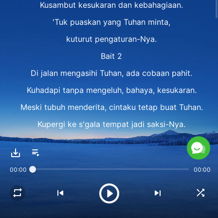
Kusambut kesukaran dan kebahagiaan.
'Tuk puaskan yang Tuhan minta,
kuturut pengaturan-Nya.
Bait 2
Di jalan mengasihi Tuhan, ada cobaan pahit.
Kuhadapi tanpa mengeluh, bahaya, kesukaran.
Meski tubuh menderita, cintaku tetap buat Tuhan.
Kupergi ke s'gala tempat jadi saksi-Nya.
Refrain 2
Cobaan dan derita menekan aku.
00:00
00:00
Naik dan turun hidupku.
Tapi ku 'kan setia lakukan kehendak-Nya,
menderita buat Tuhan.