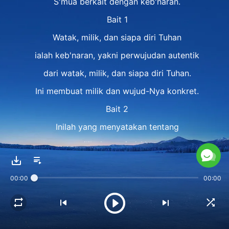
S'mua berkait dengan keb'naran.
Bait 1
Watak, milik, dan siapa diri Tuhan
ialah keb'naran, yakni perwujudan autentik
dari watak, milik, dan siapa diri Tuhan.
Ini membuat milik dan wujud-Nya konkret.
Bait 2
Inilah yang menyatakan tentang
milik dan wujud-Nya,
apa yang Dia sukai dan tidak,
00:00
00:00
apa yang Dia ingin kau buat
dan yang tak Dia izinkan,
siapa yang Dia benci, siapa yang Dia kasihi.