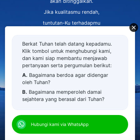
akan ditinggalkan.
Jika kualitasmu rendah,
tuntutan-Ku terhadapmu
'kan sesuai dengan kualitasmu yang rendah;
Berkat Tuhan telah datang kepadamu.
jika kualitasmu tinggi,
Klik tombol untuk menghubungi kami,
tuntutan-Ku terhadapmu
dan kami siap membantu menjawab
pertanyaan serta pergumulan berikut:
'kan sesuai dengan kualitasmu yang tinggi;
A.
Bagaimana berdoa agar didengar
jika engkau bodoh dan buta huruf,
oleh Tuhan?
tuntutan-Ku terhadapmu
B.
Bagaimana memperoleh damai
sejahtera yang berasal dari Tuhan?
akan sesuai dengan kondisimu;
C.
Saya memiliki permohonan doa.
00:00
00:00
jika engkau sudah tua,
D.
Belajar firman Tuhan dan semakin
tuntutan-Ku terhadapmu
Hubungi kami via WhatsApp
dekat kepada Tuhan.
'kan sesuai dengan usiamu;
E.
Bagaimana menyambut kedatangan