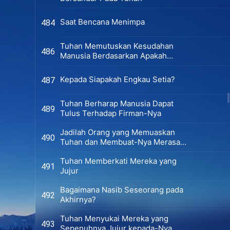
Saat Bencana Menimpa
484
Tuhan Memutuskan Kesudahan
486
Manusia Berdasarkan Apakah
Mereka Memiliki Kebenaran
Kepada Siapakah Engkau Setia?
487
Tuhan Berharap Manusia Dapat
489
Tulus Terhadap Firman-Nya
Jadilah Orang yang Memuaskan
490
Tuhan dan Membuat-Nya Merasa
Tenang
Tuhan Memberkati Mereka yang
491
Jujur
Bagaimana Nasib Seseorang pada
492
Akhirnya?
Tuhan Menyukai Mereka yang
493
Sepenuhnya Jujur kepada-Nya