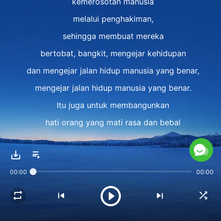
kemerosotan manusia
melalui penghakiman,
sehingga membuat mereka
bertobat, bangkit, mengejar kehidupan
dan mengejar jalan hidup manusia yang benar,
mengejar jalan hidup manusia yang benar.
Itu juga untuk membangunkan
hati orang yang mati rasa dan bebal
serta untuk menyingkapkan
pemberontakan batin mereka
00:00
00:00
melalui penghakiman.
II
Meskipun demikian,