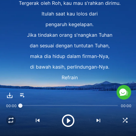
Tergerak oleh Roh, kau mau s'rahkan dirimu.
Itulah saat kau lolos dari
pengaruh kegelapan.
Jika tindakan orang s'nangkan Tuhan
dan sesuai dengan tuntutan Tuhan,
maka dia hidup dalam firman-Nya,
di bawah kasih, perlindungan-Nya.
Refrain
Jika kau ingin dipuji Tuhan,
kau harus lepas
00:00
00:00
dari pengaruh keg'lapan Iblis,
bukalah dan serahkan hatimu
sepenuhnya kepada Tuhan.