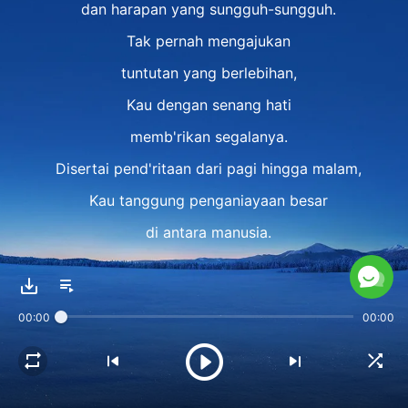
dan harapan yang sungguh-sungguh.
Tak pernah mengajukan
tuntutan yang berlebihan,
Kau dengan senang hati
memb'rikan segalanya.
Disertai pend'ritaan dari pagi hingga malam,
Kau tanggung penganiayaan besar
di antara manusia.
Siapa yang dapat sebanding
dengan keindahan-Mu,
00:00
00:00
Sang Kekasih
yang paling terhormat dan kudus.
Upaya perintisan-Mu yang hebat