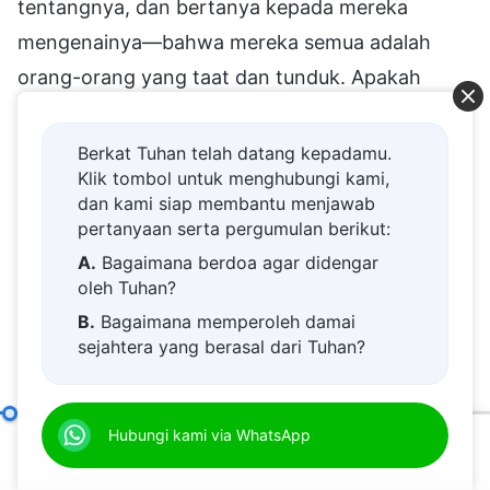
Berkat Tuhan telah datang kepadamu.
Klik tombol untuk menghubungi kami,
dan kami siap membantu menjawab
pertanyaan serta pergumulan berikut:
A.
Bagaimana berdoa agar didengar
oleh Tuhan?
B.
Bagaimana memperoleh damai
sejahtera yang berasal dari Tuhan?
C.
Saya memiliki permohonan doa.
D.
Belajar firman Tuhan dan semakin
Menurutmu, apakah bekerja sama dengan orang
Bab Delapan: Mereka akan Membuat Orang Lain Hanya Tunduk kepada Mereka, Bukan kepada Kebenaran atau Tuhan (Bagian Satu)
Hubungi kami via WhatsApp
dekat kepada Tuhan.
lain itu sulit? Sebenarnya tidak sulit. Bahkan bisa
00:20
01:17:51
E.
Bagaimana menyambut kedatangan
dikatakan mudah. Namun, mengapa orang masih