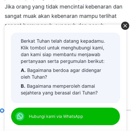
Jika orang yang tidak mencintai kebenaran dan
sangat muak akan kebenaran mampu terlihat
sangat bersungguh-sungguh dan penuh
perhatian ketika Kristus berfirman, niat mereka
Berkat Tuhan telah datang kepadamu.
satu-satunya pastilah hanya untuk menjalani
Klik tombol untuk menghubungi kami,
rutinitas dengan setengah hati, bukan berniat
dan kami siap membantu menjawab
pertanyaan serta pergumulan berikut:
untuk benar-benar menerimanya. Setiap kali
A.
Bagaimana berdoa agar didengar
mereka membaca firman Tuhan atau berinteraksi
oleh Tuhan?
dengan Kristus dan berbincang dengan-Nya,
B.
Bagaimana memperoleh damai
yang mereka rasakan bukanlah apa yang disebut
sejahtera yang berasal dari Tuhan?
keagungan, tidak terselaminya Tuhan, atau
C.
Saya memiliki permohonan doa.
keindahan Tuhan, melainkan kenyataan,
D.
Belajar firman Tuhan dan semakin
Bab Sepuluh: Mereka Merendahkan Kebenaran, dengan Lancang Melanggar Prinsip, dan Mengabaikan Pengaturan Rumah Tuhan (Bagian Empat)
Hubungi kami via WhatsApp
dekat kepada Tuhan.
kenormalan, dan betapa kecil diri-Nya. Oleh
00:00
51:54
E.
Bagaimana menyambut kedatangan
karena itu, dari sudut pandang dan pendirian