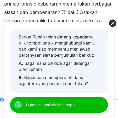
prinsip-prinsip kebenaran memerlukan berbagai
alasan dan pembenaran? (Tidak.) Asalkan
seseorang memiliki hati yang tulus, mereka
mampu menerapkan kebenaran. Apakah orang
Berkat Tuhan telah datang kepadamu.
yang tidak menerapkan kebenaran akan
Klik tombol untuk menghubungi kami,
memunculkan berbagai alasan? Sebagai contoh,
dan kami siap membantu menjawab
ketika mereka melakukan sesuatu yang salah,
pertanyaan serta pergumulan berikut:
melanggar prinsip, dan seseorang mengoreksi
A.
Bagaimana berdoa agar didengar
oleh Tuhan?
mereka, dapatkah mereka mendengarkan?
B.
Bagaimana memperoleh damai
Mereka tidak mendengarkan. Apakah
sejahtera yang berasal dari Tuhan?
masalahnya selesai jika dia tidak mendengarkan?
C.
Saya memiliki permohonan doa.
Bagaimana mereka bisa dikatakan jahat?
D.
Belajar firman Tuhan dan semakin
Bab Tujuh: Mereka Jahat, Berbahaya, dan Licik (Bagian Tiga)
(Mereka mencari alasan untuk membujukmu,
Hubungi kami via WhatsApp
dekat kepada Tuhan.
00:00
42:33
membuatmu berpikir bahwa mereka benar.)
E.
Bagaimana menyambut kedatangan