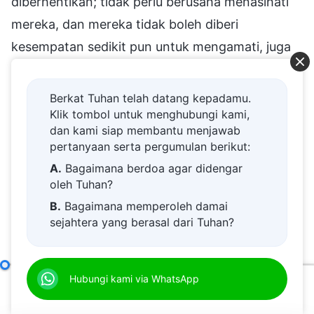
diberhentikan; tidak perlu berusaha menasihati
mereka, dan mereka tidak boleh diberi
kesempatan sedikit pun untuk mengamati, juga
tidak perlu mempersekutukan kebenaran kepada
mereka. Bukankah mereka sudah cukup
Berkat Tuhan telah datang kepadamu.
mendengar kebenaran? Seandainya mereka
Klik tombol untuk menghubungi kami,
dan kami siap membantu menjawab
dipangkas, dapatkah mereka berubah? Tidak.
pertanyaan serta pergumulan berikut:
Jika seseorang memiliki kualitas yang buruk,
A.
Bagaimana berdoa agar didengar
terkadang memiliki pandangan yang tidak masuk
oleh Tuhan?
akal, atau tidak mampu melihat gambaran yang
B.
Bagaimana memperoleh damai
sejahtera yang berasal dari Tuhan?
utuh karena ketidaktahuan, tetapi dia rajin,
C.
Saya memiliki permohonan doa.
memikul beban, dan tidak malas, maka meskipun
D.
Belajar firman Tuhan dan semakin
ada penyimpangan ketika melaksanakan
Tanggung Jawab Para Pemimpin dan Pekerja (4)
Hubungi kami via WhatsApp
Pasal D
dekat kepada Tuhan.
tugasnya, orang semacam itu dapat bertobat
00:00
36:44
E.
Bagaimana menyambut kedatangan