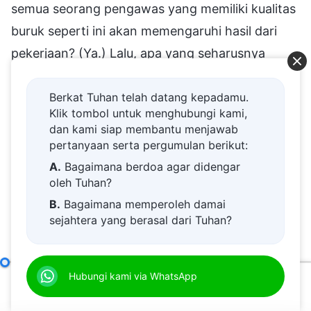
semua seorang pengawas yang memiliki kualitas
buruk seperti ini akan memengaruhi hasil dari
pekerjaan? (Ya.) Lalu, apa yang seharusnya
dilakukan pemimpin untuk menyelesaikan
masalah ini? Dengan menyelidikinya dan
Berkat Tuhan telah datang kepadamu.
Klik tombol untuk menghubungi kami,
menanyakan secara tidak langsung, melalui
dan kami siap membantu menjawab
peristiwa-peristiwa yang terjadi di sekitarnya,
pertanyaan serta pergumulan berikut:
serta melalui penanaman musim itu, dia
A.
Bagaimana berdoa agar didengar
oleh Tuhan?
seharusnya menyadari bahwa pengawas itu
B.
Bagaimana memperoleh damai
memiliki kualitas yang sangat buruk dan tidak
sejahtera yang berasal dari Tuhan?
mampu melakukan apa pun. Bahkan, setelah
C.
Saya memiliki permohonan doa.
bertahun-tahun bertani, dia tidak bisa
D.
Belajar firman Tuhan dan semakin
menyimpulkan pengalaman apa pun—pada saat
Tanggung Jawab Para Pemimpin dan Pekerja (3)
Hubungi kami via WhatsApp
Pasal E
dekat kepada Tuhan.
00:00
38:24
itu, dia bahkan tidak yakin tentang cara
E.
Bagaimana menyambut kedatangan