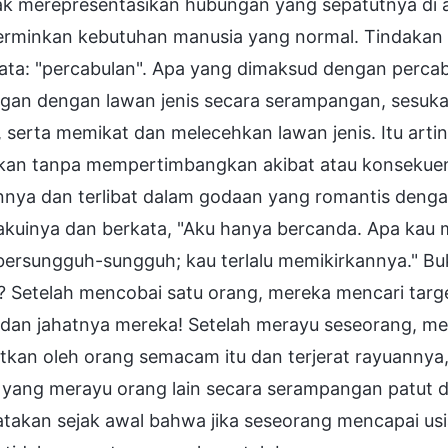
dak merepresentasikan hubungan yang sepatutnya di a
rminkan kebutuhan manusia yang normal. Tindakan
ata: "percabulan". Apa yang dimaksud dengan percabu
gan dengan lawan jenis secara serampangan, sesuka 
 serta memikat dan melecehkan lawan jenis. Itu arti
ukan tanpa mempertimbangkan akibat atau konsekuen
nya dan terlibat dalam godaan yang romantis deng
kuinya dan berkata, "Aku hanya bercanda. Apa kau
 bersungguh-sungguh; kau terlalu memikirkannya." B
 Setelah mencobai satu orang, mereka mencari targe
 dan jahatnya mereka! Setelah merayu seseorang, me
tkan oleh orang semacam itu dan terjerat rayuannya,
 yang merayu orang lain secara serampangan patut d
takan sejak awal bahwa jika seseorang mencapai us