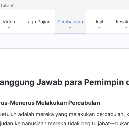
Tuhan!
Video
Lagu Pujian
Pembacaan
Injil
Kesak
anggung Jawab para Pemimpin d
erus-Menerus Melakukan Percabulan
 ketujuh adalah mereka yang melakukan percabulan, 
judan kemanusiaan mereka tidak begitu jahat—bukan 