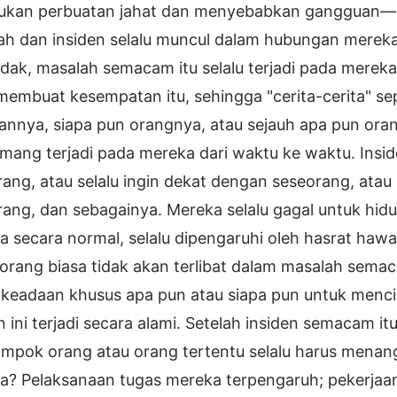
ukan perbuatan jahat dan menyebabkan gangguan—mer
ah dan insiden selalu muncul dalam hubungan merek
idak, masalah semacam itu selalu terjadi pada merek
embuat kesempatan itu, sehingga "cerita-cerita" sepe
nnya, siapa pun orangnya, atau sejauh apa pun oran
emang terjadi pada mereka dari waktu ke waktu. In
ang, atau selalu ingin dekat dengan seseorang, ata
rang, dan sebagainya. Mereka selalu gagal untuk hi
 secara normal, selalu dipengaruhi oleh hasrat hawa
rang biasa tidak akan terlibat dalam masalah semaca
 keadaan khusus apa pun atau siapa pun untuk menci
n ini terjadi secara alami. Setelah insiden semacam it
ompok orang atau orang tertentu selalu harus menan
a? Pelaksanaan tugas mereka terpengaruh; pekerjaan