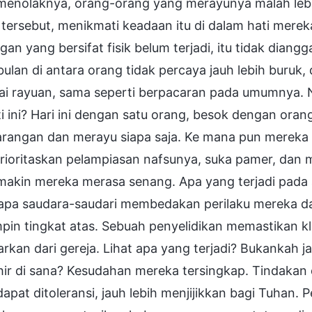
 menolaknya, orang-orang yang merayunya malah lebi
 tersebut, menikmati keadaan itu di dalam hati mer
an yang bersifat fisik belum terjadi, itu tidak dian
ulan di antara orang tidak percaya jauh lebih buruk,
ai rayuan, sama seperti berpacaran pada umumnya.
i ini? Hari ini dengan satu orang, besok dengan oran
angan dan merayu siapa saja. Ke mana pun mereka pe
ioritaskan pelampiasan nafsunya, suka pamer, dan 
makin mereka merasa senang. Apa yang terjadi pada a
apa saudara-saudari membedakan perilaku mereka d
in tingkat atas. Sebuah penyelidikan memastikan kl
arkan dari gereja. Lihat apa yang terjadi? Bukankah
hir di sana? Kesudahan mereka tersingkap. Tindakan
dapat ditoleransi, jauh lebih menjijikkan bagi Tuhan. 