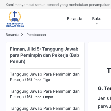
Kami menyambut semua pencari yang merindukan penampakan 
Tanggung Jawab Para Pemimpin dan
Pekerja (15)
Pasal Empat
Beranda
Buku
Tanggung Jawab Para Pemimpin dan
Pekerja (15)
Pasal Lima
Beranda
Pembacaan
Tanggung Jawab Para Pemimpin dan
Pekerja (16)
Pasal Satu
Firman, Jilid 5: Tanggung Jawab
para Pemimpin dan Pekerja (Bab
Tanggung Jawab Para Pemimpin dan
Penuh)
Pekerja (16)
Pasal Dua
T
Tanggung Jawab Para Pemimpin dan
Pekerja (16)
Pasal Tiga
G. T
Tanggung Jawab Para Pemimpin dan
Pekerja (16)
Pasal Empat
Jenis
perwu
Tanggung Jawab Para Pemimpin dan