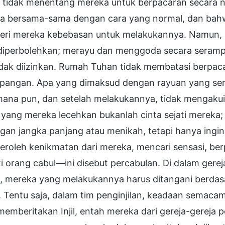
 tidak menentang mereka untuk berpacaran secara no
a bersama-sama dengan cara yang normal, dan bah
ri mereka kebebasan untuk melakukannya. Namun, a
 diperbolehkan; merayu dan menggoda secara serampa
tidak diizinkan. Rumah Tuhan tidak membatasi berpac
pangan. Apa yang dimaksud dengan rayuan yang ser
 mana pun, dan setelah melakukannya, tidak mengak
 yang mereka lecehkan bukanlah cinta sejati mereka
gan jangka panjang atau menikah, tetapi hanya ingi
roleh kenikmatan dari mereka, mencari sensasi, be
i orang cabul—ini disebut percabulan. Di dalam gereja,
i, mereka yang melakukannya harus ditangani berdas
 Tentu saja, dalam tim penginjilan, keadaan semacam 
emberitakan Injil, entah mereka dari gereja-gereja p