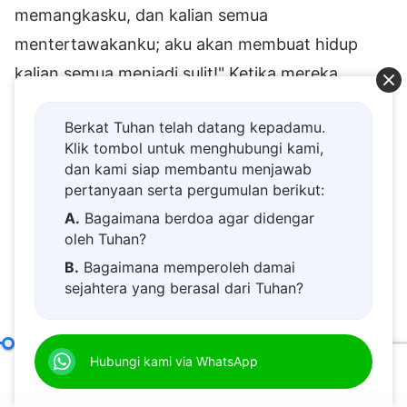
memangkasku, dan kalian semua
mentertawakanku; aku akan membuat hidup
kalian semua menjadi sulit!" Ketika mereka
melaksanakan tugas mereka dengan sikap asal-
Berkat Tuhan telah datang kepadamu.
asalan atau menentang prinsip, dan seseorang
Klik tombol untuk menghubungi kami,
melaporkan hal ini kepada para pemimpin,
dan kami siap membantu menjawab
mereka menyelidiki hal ini: "Siapa yang telah
pertanyaan serta pergumulan berikut:
melaporkanku? Siapa yang telah mengadukanku
A.
Bagaimana berdoa agar didengar
oleh Tuhan?
kepada para pemimpin? Siapa yang
B.
Bagaimana memperoleh damai
berhubungan dekat dengan para pemimpin? Jika
sejahtera yang berasal dari Tuhan?
aku mendapati siapa yang telah melaporkanku
C.
Saya memiliki permohonan doa.
kepada para pemimpin tingkat atas, aku tidak
D.
Belajar firman Tuhan dan semakin
Tanggung Jawab Para Pemimpin dan Pekerja (25)
Hubungi kami via WhatsApp
Pasal 
akan sungkan-sungkan dengan orang itu! Aku
dekat kepada Tuhan.
00:20
01:15:31
tidak akan melepaskannya begitu saja!" Mereka
E.
Bagaimana menyambut kedatangan