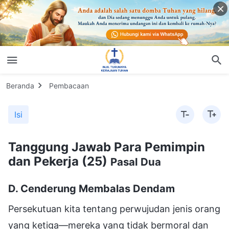
Beranda
Pembacaan
Isi
Tanggung Jawab Para Pemimpin
dan Pekerja (25)
Pasal Dua
D. Cenderung Membalas Dendam
Persekutuan kita tentang perwujudan jenis orang yang ketiga—mereka yang tidak bermoral dan tidak terkendali—telah selesai. Selain jenis orang seperti ini, ada banyak orang yang termasuk dalam kategori orang-orang jahat, dan gereja harus mengidentifikasi dan mengeluarkan semua tipe orang-orang jahat ini. Selanjutnya, kita akan membahas tipe yang keempat. Dari berbagai orang jahat yang harus dikenali dan dikeluarkan oleh gereja, tipe yang keempat menghadirkan tantangan dan masalah yang signifikan. Siapakah mereka? Mereka adalah orang-orang yang cenderung membalas dendam. Dari frasa "cenderung membalas dendam", jelaslah bahwa orang-orang ini bukanlah orang-orang yang baik; dalam bahasa sehari-hari, mereka adalah orang-orang yang memberi pengaruh buruk. Dilihat dari perwujudan dan penyingkapan yang konsisten dari kemanusiaan mereka, serta prinsip-prinsip tindakan mereka, hati mereka tidaklah baik. Sebagaimana yang dikatakan pepatah umum, mereka adalah "orang-orang yang jahat". Kita berkata bahwa mereka bukanlah orang-orang yang baik; secara lebih spesifik, orang-orang ini tidak baik hati tetapi membawa kebengisan, kekejaman, dan kejahatan. Begitu seseorang mengatakan atau melakukan sesuatu yang menyinggung kepentingan, reputasi, atau status orang-orang tersebut, atau yang menyinggung mereka, di satu sisi, mereka memendam kebencian di dalam hati mereka. Di sisi lain, mereka bertindak atas dasar kebencian ini; mereka bertindak dengan tujuan dan arah untuk melampiaskan kebencian dan meredakan amarah mereka, sebuah perilaku yang dikenal sebagai balas dendam. Selalu ada sebagian orang seperti ini di antara orang-orang. Entah itu adalah apa yang orang gambarkan sebagai bersikap picik, mendominasi, atau terlalu sensitif, terlepas dari istilah apa pun yang digunakan untuk menggambarkan atau merangkum kemanusiaan mereka, perwujudan umum dari interaksi mereka dengan orang lain adalah bahwa siapa pun yang secara tidak sengaja atau sengaja menyakiti atau menyinggung mereka harus menderita dan menghadapi konsekuensi yang setimpal. Seperti yang dikatakan beberapa orang: "Singgunglah mereka, dan kau tidak akan lolos begitu saja. Jika kau menyinggung atau menyakiti mereka, jangan harap bisa melarikan diri dengan mudah." Adakah orang-orang semacam itu di antara orang-orang? (Ya.) Tentu saja ada. Apa pun yang terjadi, entah hal itu pantas untuk membuat orang marah atau bersikap picik, mereka yang cenderung membalas dendam memasukkan itu ke dalam agenda mereka sehari-hari, memperlakukannya sebagai hal yang terpenting. Siapa pun yang menyinggung mereka, itu tidak dapat diterima, dan mereka menuntut orang itu untuk membayar harga yang setimpal, dan itu merupakan prinsip mereka dalam memperlakukan orang-orang, dalam memperlakukan siapa pun yang mereka anggap musuh. Sebagai contoh, dalam kehidupan bergereja, ada seseorang yang mempersekutukan keadaannya atau secara normal mempersekutukan dan membagikan pengalamannya, membahas keadaan dan kerusakannya. Ketika melakukannya, dia secara tidak sengaja melibatkan keadaan dan kerusakan orang lain. Si pembicara mungkin tidak sengaja, tetapi pendengarnya menganggapnya serius. Setelah mendengarkan, orang ini tidak dapat memahami atau memperlakukannya dengan benar, dan dia cenderung mengembangkan mentalitas balas dendam. Jika dia tidak melepaskan masalah ini dan bersikeras untuk menyerang dan membalas dendam, itu akan menimbulkan masalah bagi pekerjaan gereja, jadi masalah ini harus segera ditangani. Selama masih ada orang-orang jahat di gereja, gangguan pasti akan muncul, jadi, insiden orang-orang jahat mengganggu di gereja tidak boleh dianggap enteng. Baik disengaja maupun tidak, begitu engkau memicu atau menyakiti mereka, mereka tidak akan melepaskannya dengan mudah. Mereka berpikir, "Kau berbicara tentang kerusakanmu sendiri, mengapa menyinggungku? Kau berbicara tentang pengenalanmu akan dirimu sendiri, mengapa menyingkapkanku? Menyingkapkan kerusakanku membuatku kehilangan reputasi dan martabat, mempermalukanku di antara saudara-saudari, menyebabkanku kehilangan prestise, dan merusak reputasiku. Kalau begitu, aku akan membalas dendam terhadapmu; kau tidak akan kubiarkan lolos begitu saja! Jangan pikir aku mudah dirundung, jangan pikir kau dapat menindasku hanya karena kondisi keluargaku buruk dan status sosialku rendah. Jangan menganggapku sebagai orang yang mudah dibodohi; aku bukanlah orang yang bisa dipermainkan!" Tidak perlu membahas cara mereka melakukan balas dendam mereka; mari kita pikirkan saja orang-orang ini: Ketika mereka menghadapi masalah-masalah kecil ini—masalah-masalah yang umum dalam kehidupan bergereja—mereka bukan hanya tidak dapat memperlakukan atau memahami masalah-masalah ini dengan benar, melainkan juga mengembangkan kebencian dan menunggu kesempatan untuk membalas dendam, bahkan menggunakan cara-cara tak bermoral untuk melakukan pembalasan dendam mereka. Dari hal ini, bagaimana kemanusiaan mereka? (Kejam.) Apakah mereka orang-orang yang baik? (Tidak.) Jenis orang-orang terbaik adalah mereka yang mampu menerima kebenaran. Ketika mereka mendengar orang lain bersekutu dan membagikan pengalamannya, mereka merenung: "Aku juga memiliki kerusakan ini. Apa yang mereka gambarkan tampak seperti keadaanku. Entah mereka dengan sengaja menyingkapkanku atau secara tidak sengaja berbicara tentang sesuatu yang kebetulan sama dengan keadaanku, aku akan memahaminya dengan benar—aku akan mendengar bagaimana mereka telah mengalaminya, bagaimana mereka mencari kebenaran untuk membereskan keadaan ini, serta bagaimana mereka melakukan penerapan dan masuk." Ini adalah orang-orang yang sungguh-sungguh menerima kebenaran. Setelah mendengarnya, orang-orang yang sedikit lebih buruk mungkin berpikir, "Bagaimana mungkin watak rusak yang mereka kenali sama seperti keadaanku? Apakah mereka sedang membicarakanku? Kalau begitu, biarkan saja mereka bicara. Lagi pula, aku tidak menderita kerugian apa pun, dan bagaimanapun juga, kebanyakan orang mungkin tidak mengetahuinya. Mungkin mereka hanya sedang membicarakan diri mereka sendiri, dan itu kebetulan sama dengan keadaanku; kita semua memiliki keadaan yang sama." Mereka tidak menganggapnya serius, tidak menyimpan kebencian di dalam hati mereka, dan tidak mengembangkan mentalitas membalas dendam. Namun, berbeda bagi jenis orang-orang yang tidak baik dan jahat. Orang lain akan memandang masalah yang sama sebagai hal yang biasa, menangani dan memperlakukannya sebagaimana mestinya. Tentu saja, orang-orang baik yang menerima kebenaran akan menyelesaikannya secara proaktif dan positif. Meskipun tidak menyelesaikannya secara positif, orang-orang biasa tidak menyimpan kebencian, apalagi ingin membalas dendam. Namun, bagi jenis orang-orang yang tidak baik, masalah yang umum dan sangat biasa seperti itu dapat menyebabkan kekacauan dalam batin mereka, membuat mereka tidak dapat tenang. Hal-hal yang mereka hasilkan tidak positif atau biasa, tetapi keji dan jahat; mereka ingin membalas dendam. Apa alasan mereka membalas dendam? Mereka yakin bahwa orang-orang dengan sengaja memfitnah mereka dengan ucapan-ucapan kejam, menyingkapkan situasi mereka yang sebenarnya, serta sisi buruk mereka, dan kerusakan mereka. Mereka menganggap apa yang orang lain katakan sebagai sesuatu yang disengaja, sehingga menganggap orang-orang itu sebagai musuh. Kemudian, mereka merasa dibenarkan untuk membalas dendam demi menyelesaikan masalah, menggunakan berbagai cara untuk mencapai tujuan balas dendam mereka. Bukankah ini adalah watak yang kejam? (Ya.) Dalam kehidupan bergereja, ketika saudara-saudari berbicara tentang keadaan mereka, kebanyakan pendengar dapat memahami dan menerima bahwa itu adalah dari Tuhan. Hanya mereka yang muak akan kebenaran dan memiliki watak jahatlah yang membangkitkan permusuhan dan bahkan pola pikir membalas dendam setelah mendengarnya, yang sepenuhnya menyingkapkan esensi natur mereka. Begitu pola pikir membalas dendam muncul, serangkaian perilaku dan tindakan balas dendam pun terjadi. Ketika tindakan balas dendam terjadi, apa yang terjadi pada hubungan antarmanusia? Hubungan itu tidak lagi benar. Dan siapa korban yang sebenarnya dalam hal ini? (Orang-orang yang terhadapnya mereka ingin membalas dendam.) Benar. Korban yang sebenarnya adalah mereka yang mempersekutukan kesaksian pengalaman mereka. Mereka yang cenderung membalas dendam kemudian akan menghakimi, menyerang, dan bahkan menjebak atau memfitnah orang-orang yang mereka anggap menyingkapkan atau menyimpan kebencian terhadap mereka, menggunakan kata-kata atau tindakan dalam berbagai situasi. Mereka yang cenderung membalas dendam bukan hanya memendam kebencian yang sementara di dalam hati mereka dan hanya itu saja; mereka mencari dan bahkan menciptakan segala macam kesempatan untuk membalas dendam terhadap orang-orang yang menjadi sasaran balas dendam mereka, orang-orang yang mereka benci, dan orang-orang yang mereka anggap tidak menguntungkan bagi mereka. Sebagai contoh, selama pemilihan pemimpin, jika orang yang mereka benci memenuhi prinsip-prinsip menggunakan orang di rumah Tuhan dan memenuhi syarat untuk dipilih sebagai pemimpin, kebencian mereka akan menyebabkan mereka menghakimi, mengutuk, dan menyerang orang itu. Mereka bahkan mungkin akan melakukan tindakan di balik layar, atau melakukan hal-hal yang merugikan orang tersebut untuk membalaskan dendam mereka. Singkatnya, cara-cara mereka membalas dendam beraneka ragam. Sebagai contoh, mereka mungkin mencari hal-hal untuk digunakan sebagai pegangan untuk menentang seseorang dan menjelek-jelekkannya, mengarang kabar bohong tentang orang itu melalui desas-desus yang berlebihan dan tidak berdasar, atau menaburkan perselisihan di antara orang tersebut dan orang lain. Mereka bahkan mungkin menuduh orang tersebut dengan tuduhan palsu kepada para pemimpin, menyatakan bahwa orang itu tidak setia, negatif dan menentang dalam melaksanakan tugasnya. Semua ini sebenarnya adalah rekayasa yang disengaja dan mengada-ada. Engkau dapat melihat bagaimana, dari kecur