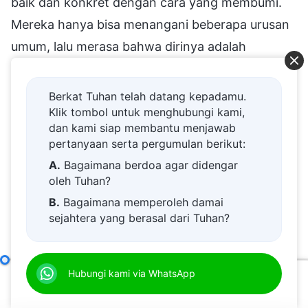
baik dan konkret dengan cara yang membumi.
Mereka hanya bisa menangani beberapa urusan
umum, lalu merasa bahwa dirinya adalah
pemimpin yang memenuhi standar, merasa
dirinya hebat, dan mereka sering
Berkat Tuhan telah datang kepadamu.
Klik tombol untuk menghubungi kami,
membanggakan diri dengan berkata, "Aku harus
dan kami siap membantu menjawab
memikirkan segala hal di gereja dan harus
pertanyaan serta pergumulan berikut:
menangani setiap masalah. Apakah gereja bisa
A.
Bagaimana berdoa agar didengar
berjalan tanpa diriku? Jika aku tidak
oleh Tuhan?
mengadakan pertemuan untuk engkau semua,
B.
Bagaimana memperoleh damai
sejahtera yang berasal dari Tuhan?
bukankah engkau semua akan menjadi seperti
C.
Saya memiliki permohonan doa.
tumpukan pasir yang tercerai-berai? Jika aku
D.
Belajar firman Tuhan dan semakin
tidak memantau dan membantu menjaga
Tanggung Jawab Para Pemimpin dan Pekerja (2)
Hubungi kami via WhatsApp
Pasal E
dekat kepada Tuhan.
pekerjaan pembuatan film, bukankah akan selalu
00:00
34:15
E.
Bagaimana menyambut kedatangan