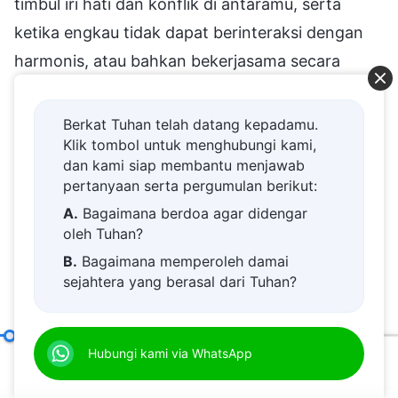
timbul iri hati dan konflik di antaramu, serta
ketika engkau tidak dapat berinteraksi dengan
harmonis, atau bahkan bekerjasama secara
harmonis dalam melaksanakan tugasmu; semua
ini adalah keadaan dan perwujudan yang
Berkat Tuhan telah datang kepadamu.
Klik tombol untuk menghubungi kami,
berkaitan dengan hubungan antarpribadi.
dan kami siap membantu menjawab
Apakah ada lagi yang lainnya? (Menjadi
pertanyaan serta pergumulan berikut:
penyenang orang dan tidak berani berbicara
A.
Bagaimana berdoa agar didengar
ketika mengetahui masalah seseorang karena
oleh Tuhan?
takut menyinggung perasaannya.) Ini adalah
B.
Bagaimana memperoleh damai
sejahtera yang berasal dari Tuhan?
keadaan yang muncul ketika seseorang takut
C.
Saya memiliki permohonan doa.
menyinggung orang lain. (Selain itu, bagaimana
D.
Belajar firman Tuhan dan semakin
seseorang memperlakukan pemimpin dan
Tanggung Jawab Para Pemimpin dan Pekerja (2)
Hubungi kami via WhatsApp
Pasal S
dekat kepada Tuhan.
pekerja, serta orang-orang yang memiliki
00:20
34:51
E.
Bagaimana menyambut kedatangan