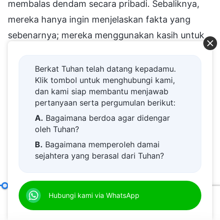
membalas dendam secara pribadi. Sebaliknya,
mereka hanya ingin menjelaskan fakta yang
sebenarnya; mereka menggunakan kasih untuk
membantu pihak lainnya agar memahami, dan
mencegah agar pihak tersebut tidak tersesat
Berkat Tuhan telah datang kepadamu.
Klik tombol untuk menghubungi kami,
melalui pemahaman ini. Entah pihak lainnya
dan kami siap membantu menjawab
menerima ini atau tidak, mereka mampu
pertanyaan serta pergumulan berikut:
memenuhi tanggung jawab mereka. Dengan
A.
Bagaimana berdoa agar didengar
demikian, perilaku ini, pendekatan ini, bukanlah
oleh Tuhan?
B.
Bagaimana memperoleh damai
serangan. Melalui bahasa, pilihan kata, serta
sejahtera yang berasal dari Tuhan?
cara, nada dan sikap bicara dalam kedua
C.
Saya memiliki permohonan doa.
perwujudan yang berbeda ini, orang dapat
D.
Belajar firman Tuhan dan semakin
membedakan apa niat dan tujuan orang
Tanggung Jawab Para Pemimpin dan Pekerja (15)
Hubungi kami via WhatsApp
Pasal 
dekat kepada Tuhan.
tersebut. Jika orang berniat untuk menyerang
00:16
35:16
E.
Bagaimana menyambut kedatangan