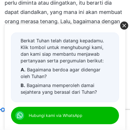
perlu diminta atau diingatkan, itu berarti dia
dapat diandalkan, yang mana ini akan membuat
orang merasa tenang. Lalu, bagaimana dengan
orang-orang yang menjaga berbagai jenis
peralatan? Apakah mereka sesuai untuk
Berkat Tuhan telah datang kepadamu.
Klik tombol untuk menghubungi kami,
pekerjaan itu? Engkau belum tahu; engkau juga
dan kami siap membantu menjawab
harus memeriksa mereka. Bagaimana sebagian
pertanyaan serta pergumulan berikut:
besar peralatan—barang elektronik, mebel,
A.
Bagaimana berdoa agar didengar
oleh Tuhan?
fasilitas, dan sebagainya—disimpan jika biasanya
B.
Bagaimana memperoleh damai
tidak digunakan? Apakah petugasnya merawat
sejahtera yang berasal dari Tuhan?
dan memeliharanya? Apakah dia melakukan
C.
Saya memiliki permohonan doa.
pemeriksaan rutin pada barang-barang
D.
Belajar firman Tuhan dan semakin
elektronik, menyalakannya, dan mencobanya?
Tanggung Jawab Para Pemimpin dan Pekerja (11)
Hubungi kami via WhatsApp
Pasal 
dekat kepada Tuhan.
00:20
38:12
Dengan bertanya-tanya, engkau dapat
E.
Bagaimana menyambut kedatangan