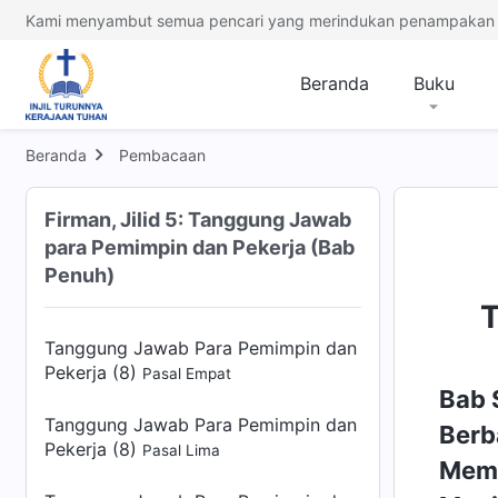
Kami menyambut semua pencari yang merindukan penampakan 
Tanggung Jawab Para Pemimpin dan
Pekerja (7)
Pasal Tiga
Beranda
Buku
Tanggung Jawab Para Pemimpin dan
Pekerja (8)
Pasal Satu
Beranda
Pembacaan
Tanggung Jawab Para Pemimpin dan
Firman, Jilid 5: Tanggung Jawab
Pekerja (8)
Pasal Dua
para Pemimpin dan Pekerja (Bab
Tanggung Jawab Para Pemimpin dan
Penuh)
Pekerja (8)
Pasal Tiga
T
Tanggung Jawab Para Pemimpin dan
Pekerja (8)
Pasal Empat
Bab 
Tanggung Jawab Para Pemimpin dan
Berb
Pekerja (8)
Pasal Lima
Memb