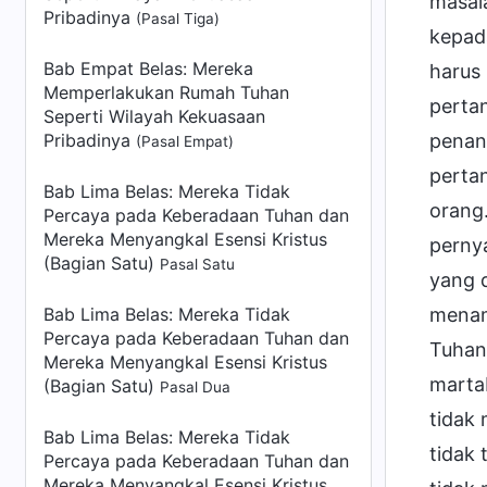
masal
Pribadinya
(Pasal Tiga)
kepad
Bab Empat Belas: Mereka
harus
Memperlakukan Rumah Tuhan
pertan
Seperti Wilayah Kekuasaan
Pribadinya
penan
(Pasal Empat)
pertan
Bab Lima Belas: Mereka Tidak
orang
Percaya pada Keberadaan Tuhan dan
Mereka Menyangkal Esensi Kristus
pernya
(Bagian Satu)
Pasal Satu
yang d
Bab Lima Belas: Mereka Tidak
menam
Percaya pada Keberadaan Tuhan dan
Tuhan.
Mereka Menyangkal Esensi Kristus
marta
(Bagian Satu)
Pasal Dua
tidak 
Bab Lima Belas: Mereka Tidak
tidak 
Percaya pada Keberadaan Tuhan dan
Mereka Menyangkal Esensi Kristus