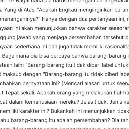
ah ini? Bagaimana dia harus menangani barang-baran
a Yang di Atas, "Apakah Engkau menginginkan barang
 menanganinya?" Hanya dengan dua pertanyaan ini, m
yaan ini akan menunjukkan bahwa karakter seseorang 
ggung jawab yang menjaga persembahan tersebut b
yaan sederhana ini dan juga tidak memiliki rasionali
. Bagaimana dia bisa percaya bahwa barang-barang 
taan lain: "Barang-barang itu tidak diberi label untu
imaksud dengan "Barang-barang itu tidak diberi labe
bahkan pernyataan ini? (Mencari alasan untuk se
) Tepat sekali. Apakah orang yang melakukan hal-ha
bat dalam kemanusiaan mereka? Jelas tidak. Jenis ke
memiliki karakter ini? Bukankah ini menunjukkan ti
tahu barang-barang itu adalah persembahan? Dia tahu