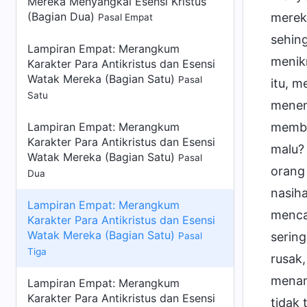
Mereka Menyangkal Esensi Kristus
(Bagian Dua)
mereka
Pasal Empat
sehing
Lampiran Empat:
Merangkum
menikm
Karakter Para Antikristus dan Esensi
Watak Mereka (Bagian Satu)
Pasal
itu, m
Satu
menem
Lampiran Empat:
Merangkum
memba
Karakter Para Antikristus dan Esensi
malu?
Watak Mereka (Bagian Satu)
Pasal
orang
Dua
nasih
Lampiran Empat: Merangkum
mencar
Karakter Para Antikristus dan Esensi
Watak Mereka (Bagian Satu)
sering
Pasal
Tiga
rusak
menan
Lampiran Empat:
Merangkum
Karakter Para Antikristus dan Esensi
tidak 