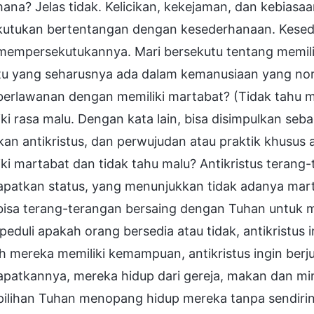
ana? Jelas tidak. Kelicikan, kekejaman, dan kebiasa
kutukan bertentangan dengan kesederhanaan. Kesede
 mempersekutukannya. Mari bersekutu tentang memilik
u yang seharusnya ada dalam kemanusiaan yang normal;
erlawanan dengan memiliki martabat? (Tidak tahu malu
ki rasa malu. Dengan kata lain, bisa disimpulkan seb
ukan antikristus, dan perwujudan atau praktik khusu
ki martabat dan tidak tahu malu? Antikristus teran
patkan status, yang menunjukkan tidak adanya marta
bisa terang-terangan bersaing dengan Tuhan untuk m
peduli apakah orang bersedia atau tidak, antikristus
h mereka memiliki kemampuan, antikristus ingin berj
patkannya, mereka hidup dari gereja, makan dan mi
pilihan Tuhan menopang hidup mereka tanpa sendiri