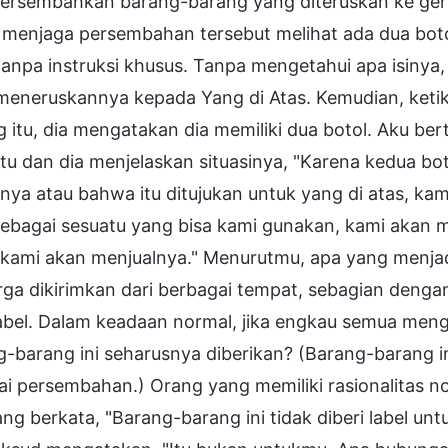
rsembahkan barang-barang yang diteruskan ke gere
menjaga persembahan tersebut melihat ada dua botol
tanpa instruksi khusus. Tanpa mengetahui apa isinya
 meneruskannya kepada Yang di Atas. Kemudian, ketik
 itu, dia mengatakan dia memiliki dua botol. Aku ber
itu dan dia menjelaskan situasinya, "Karena kedua bo
inya atau bahwa itu ditujukan untuk yang di atas, kam
 sebagai sesuatu yang bisa kami gunakan, kami akan
, kami akan menjualnya." Menurutmu, apa yang menja
ga dikirimkan dari berbagai tempat, sebagian dengan
abel. Dalam keadaan normal, jika engkau semua meng
g-barang ini seharusnya diberikan? (Barang-barang i
i persembahan.) Orang yang memiliki rasionalitas n
ng berkata, "Barang-barang ini tidak diberi label untuk