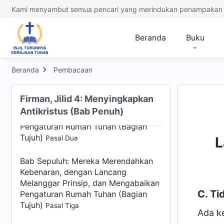
Enam)
Pasal Empat
Kami menyambut semua pencari yang merindukan penampakan 
Bab Sepuluh: Mereka Merendahkan
Kebenaran, dengan Lancang
Beranda
Buku
Melanggar Prinsip, dan Mengabaikan
Pengaturan Rumah Tuhan (Bagian
Tujuh)
Beranda
Pembacaan
Pasal Satu
Bab Sepuluh: Mereka Merendahkan
Firman, Jilid 4: Menyingkapkan
Kebenaran, dengan Lancang
Antikristus (Bab Penuh)
Melanggar Prinsip, dan Mengabaikan
Pengaturan Rumah Tuhan (Bagian
Tujuh)
Pasal Dua
L
Bab Sepuluh: Mereka Merendahkan
Kebenaran, dengan Lancang
Melanggar Prinsip, dan Mengabaikan
C. Ti
Pengaturan Rumah Tuhan (Bagian
Tujuh)
Pasal Tiga
Ada k