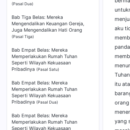
berma
(Pasal Dua)
untuk
Bab Tiga Belas: Mereka
menju
Mengendalikan Keuangan Gereja,
aku t
Juga Mengendalikan Hati Orang
(Pasal Tiga)
membu
panda
Bab Empat Belas: Mereka
membe
Memperlakukan Rumah Tuhan
Seperti Wilayah Kekuasaan
menun
Pribadinya
(Pasal Satu)
Tuhan,
Bab Empat Belas: Mereka
itu a
Memperlakukan Rumah Tuhan
baran
Seperti Wilayah Kekuasaan
Pribadinya
orang
(Pasal Dua)
menent
Bab Empat Belas: Mereka
yang 
Memperlakukan Rumah Tuhan
Seperti Wilayah Kekuasaan