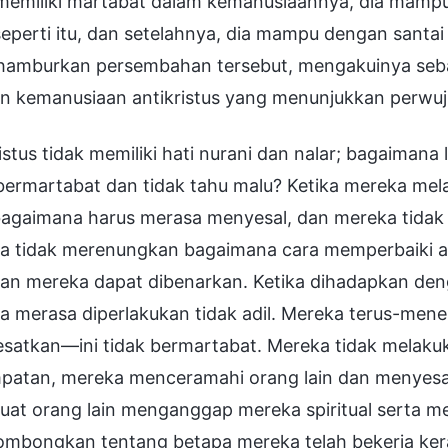
 memiliki martabat dalam kemanusiaannya, dia mamp
eperti itu, dan setelahnya, dia mampu dengan santai
amburkan persembahan tersebut, mengakuinya sebag
n kemanusiaan antikristus yang menunjukkan perwuj
istus tidak memiliki hati nurani dan nalar; bagaima
bermartabat dan tidak tahu malu? Ketika mereka mel
agaimana harus merasa menyesal, dan mereka tidak m
a tidak merenungkan bagaimana cara memperbaiki a
kan mereka dapat dibenarkan. Ketika dihadapkan de
a merasa diperlakukan tidak adil. Mereka terus-me
satkan—ini tidak bermartabat. Mereka tidak melakuk
patan, mereka menceramahi orang lain dan menyesat
at orang lain menganggap mereka spiritual serta m
mbongkan tentang betapa mereka telah bekerja ke