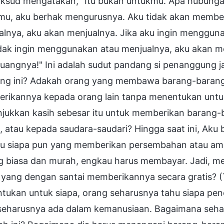
ksud mengatakan, "Itu bukan untukmu. Apa hubungan
mu, aku berhak mengurusnya. Aku tidak akan member
alnya, aku akan menjualnya. Jika aku ingin menggu
idak ingin menggunakan atau menjualnya, aku akan m
angnya!" Ini adalah sudut pandang si penanggung j
ng ini? Adakah orang yang membawa barang-barang be
rikannya kepada orang lain tanpa menentukan untuk 
jukkan kasih sebesar itu untuk memberikan barang-
 atau kepada saudara-saudari? Hingga saat ini, Aku
tau siapa pun yang memberikan persembahan atau am
g biasa dan murah, engkau harus membayar. Jadi, me
 yang dengan santai memberikannya secara gratis? (
ukan untuk siapa, orang seharusnya tahu siapa pener
seharusnya ada dalam kemanusiaan. Bagaimana seha