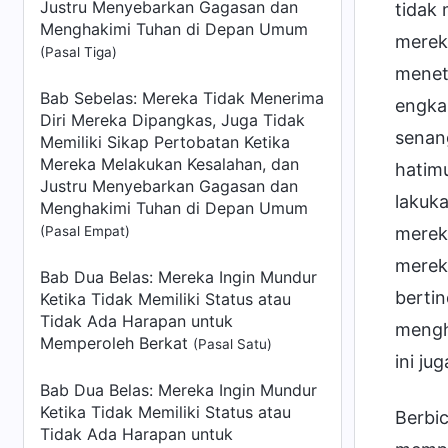
Justru Menyebarkan Gagasan dan
tidak
Menghakimi Tuhan di Depan Umum
merek
(Pasal Tiga)
meneta
Bab Sebelas: Mereka Tidak Menerima
engka
Diri Mereka Dipangkas, Juga Tidak
senan
Memiliki Sikap Pertobatan Ketika
Mereka Melakukan Kesalahan, dan
hatim
Justru Menyebarkan Gagasan dan
lakuk
Menghakimi Tuhan di Depan Umum
(Pasal Empat)
merek
merek
Bab Dua Belas: Mereka Ingin Mundur
bertin
Ketika Tidak Memiliki Status atau
Tidak Ada Harapan untuk
mengh
Memperoleh Berkat
(Pasal Satu)
ini ju
Bab Dua Belas: Mereka Ingin Mundur
Ketika Tidak Memiliki Status atau
Berbi
Tidak Ada Harapan untuk