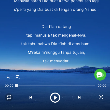
Manusia harap Dia buat karya penebusan lagi
s'perti yang Dia buat di tengah orang Yahudi.
Dia t'lah datang
tapi manusia tak mengenal-Nya,
tak tahu bahwa Dia t'lah di atas bumi.
M'reka m'nunggu tanpa tujuan,
tak menyadari
Dia t'lah datang di atas awan putih.
Awan adalah Roh Tuhan serta firman-Nya,
00:00
00:00
s'luruh watak-Nya, s'luruh diri-Nya.
Dia s'karang di antara para pemenang
yang dibentuk-Nya s'lama akhir zaman ini.