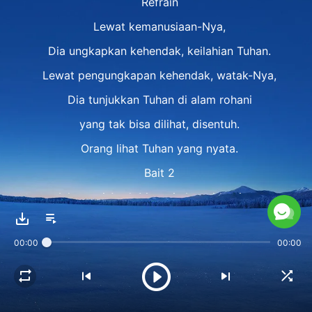
Refrain
Lewat kemanusiaan-Nya,
Dia ungkapkan kehendak, keilahian Tuhan.
Lewat pengungkapan kehendak, watak-Nya,
Dia tunjukkan Tuhan di alam rohani
yang tak bisa dilihat, disentuh.
Orang lihat Tuhan yang nyata.
Bait 2
Inkarnasi Anak Manusia buat identitas,
status, watak Tuhan jadi manusiawi, nyata.
00:00
00:00
Entah kemanusiaan atau keilahian-Nya,
Dia representasikan identitas, status Tuhan.
Bait 3