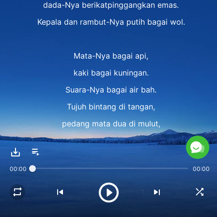
dada-Nya berikatpinggangkan emas.
Kepala dan rambut-Nya putih bagai wol.
Mata-Nya bagai api,
kaki bagai kuningan.
Suara-Nya bagai air bah.
Tujuh bintang di tangan,
pedang mata dua di mulut,
wajah-Nya bersinar bagai matahari.
00:00
00:00
Tuhan Mahakuasa t'lah tampakkan diri
dalam tubuh rohani, tanpa daging,
tanpa s'tetes darah di s'kujur tubuh.