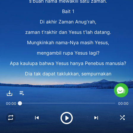
s'buah nama mewakili satu zaman.
Bait 1
Di akhir Zaman Anug'rah,
zaman t'rakhir dan Yesus t'lah datang.
Mungkinkah nama-Nya masih Yesus,
mengambil rupa Yesus lagi?
Apa kaulupa bahwa Yesus hanya Penebus manusia?
Dia tak dapat taklukkan, sempurnakan
manusia di akhir zaman.
Pra-refrain 1
00:00
00:00
Nama, karya, citra Tuhan dipakai
'tuk ubah dan pisahkan zaman.
Nama dan karya-Nya mewakili