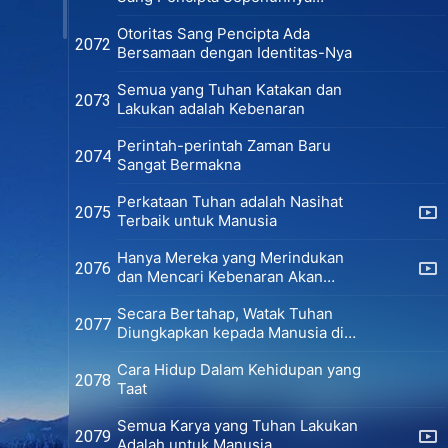
Sempurna
Otoritas Sang Pencipta Ada
2072
Bersamaan dengan Identitas-Nya
Semua yang Tuhan Katakan dan
2073
Lakukan adalah Kebenaran
Perintah-perintah Zaman Baru
2074
Sangat Bermakna
Perkataan Tuhan adalah Nasihat
2075
Terbaik untuk Manusia
Hanya Mereka yang Merindukan
2076
dan Mencari Kebenaran Akan
Melihat Tuhan
Secara Bertahap, Watak Tuhan
2077
Diungkapkan kepada Manusia di
Zaman Kerajaan
Cara Hidup Dalam Kehidupan yang
2078
Taat
Semua Karya yang Tuhan Lakukan
2079
Adalah untuk Manusia