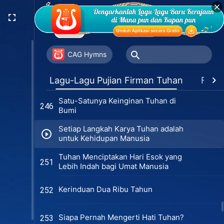
Mereka yang Tidak Mengenal
241
Tuhan Menentang Tuhan
Tuhan Telah Bertekad Melengkapi
243
Sekelompok Orang Ini
CAG Hymns
Moto Orang yang Mengasihi Tuhan
245
Lagu-Lagu Pujian Firman Tuhan
Favor
Satu-Satunya Keinginan Tuhan di
246
Bumi
Setiap Langkah Karya Tuhan adalah
untuk Kehidupan Manusia
Tuhan Menciptakan Hari Esok yang
251
Lebih Indah bagi Umat Manusia
Kerinduan Dua Ribu Tahun
252
Siapa Pernah Mengerti Hati Tuhan?
253