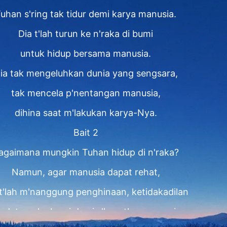
uhan s'ring tak tidur demi karya manusia.
Dia t'lah turun ke n'raka di bumi
untuk hidup bersama manusia.
ia tak mengeluhkan dunia yang sengsara,
tak mencela p'nentangan manusia,
dihina saat m'lakukan karya-Nya.
Bait 2
agaimana mungkin Tuhan hidup di n'raka?
Namun, agar manusia dapat rehat,
 t'lah m'nanggung penghinaan, ketidakadilan
k datang ke bumi demi s'lamatkan manusia.