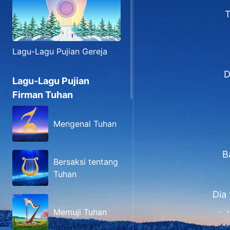
T
Lagu-Lagu Pujian Gereja
D
Lagu-Lagu Pujian
Firman Tuhan
Mengenal Tuhan
B
Bersaksi tentang
Tuhan
Dia
Memuji Tuhan
tu