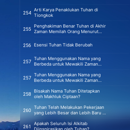
Arti Karya Penaklukan Tuhan di
254
Tiongkok
Penghakiman Benar Tuhan di Akhir
255
Zaman Memilah Orang Menurut
Jenis Mereka
Esensi Tuhan Tidak Berubah
256
Tuhan Menggunakan Nama yang
257
Berbeda untuk Mewakili Zaman
yang Berbeda (Versi 1)
Tuhan Menggunakan Nama yang
257
Berbeda untuk Mewakili Zaman
yang Berbeda (Versi 2)
Bisakah Nama Tuhan Ditetapkan
258
oleh Makhluk Ciptaan?
Tuhan Telah Melakukan Pekerjaan
260
yang Lebih Besar dan Lebih Baru di
Antara Bangsa-Bangsa Bukan
Apakah Seluruh Isi Alkitab
Yahudi di Akhir Zaman
261
Diinspirasikan oleh Tuhan?