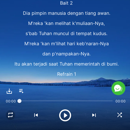
Bait 2
Dia pimpin manusia dengan tiang awan.
M'reka 'kan melihat k'muliaan-Nya,
s'bab Tuhan muncul di tempat kudus.
M'reka 'kan m'lihat hari keb'naran-Nya
dan p'nampakan-Nya.
Itu akan terjadi saat Tuhan memerintah di bumi.
Refrain 1
Manusia akan sujud menyembah,
kemah suci-Nya ada di atas karya-Nya s'karang.
00:00
00:00
Tuhan hancurkan mezbah c'mar,
bangun mezbah baru.
Manusia 'kan melayani-Nya di bait-Nya,