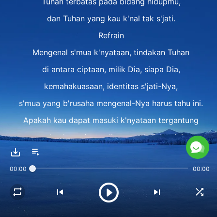
Tuhan terbatas pada bidang hidupmu,
dan Tuhan yang kau k'nal tak s'jati.
Refrain
Mengenal s'mua k'nyataan, tindakan Tuhan
di antara ciptaan, milik Dia, siapa Dia,
kemahakuasaan, identitas s'jati-Nya,
s'mua yang b'rusaha mengenal-Nya harus tahu ini.
Apakah kau dapat masuki k'nyataan tergantung
pada p'ngertianmu 'kan aspek Tuhan ini.
Bait 2
00:00
00:00
Jika p'mahamanmu 'kan Tuhan terbatas
dengan huruf dan p'ngalamanmu,
dengan yang kau anggap karunia-Nya,