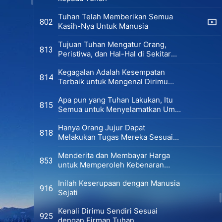
Tuhan Telah Memberikan Semua
802
Kasih-Nya Untuk Manusia
Tujuan Tuhan Mengatur Orang,
813
Peristiwa, dan Hal-Hal di Sekitar
Manusia
Kegagalan Adalah Kesempatan
814
Terbaik untuk Mengenal Dirimu
Sendiri
Apa pun yang Tuhan Lakukan, Itu
815
Semua untuk Menyelamatkan Umat
Manusia
Hanya Orang Jujur Dapat
818
Melakukan Tugas Mereka Sesuai
Standar
Menderita dan Membayar Harga
853
untuk Memperoleh Kebenaran
Adalah yang Paling Layak
Inilah Keserupaan dengan Manusia
916
Sejati
Kenali Dirimu Sendiri Sesuai
925
dengan Firman Tuhan