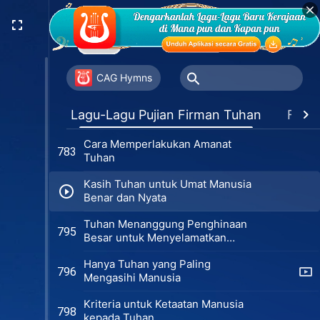
Hanya Ketika Tuhan Menjadi
741
Daging Barulah Manusia Beroleh
Kesempatan akan Keselamatan
Bagaimana Berjalan di Jalan Petrus
776
CAG Hymns
Perubahan Watak Pada Intinya
779
Lagu-Lagu Pujian Firman Tuhan
Favor
adalah Perubahan dalam Sifat
Cara Memperlakukan Amanat
783
Tuhan
Kasih Tuhan untuk Umat Manusia
Benar dan Nyata
Tuhan Menanggung Penghinaan
795
Besar untuk Menyelamatkan
Manusia
Hanya Tuhan yang Paling
796
Mengasihi Manusia
Kriteria untuk Ketaatan Manusia
798
kepada Tuhan