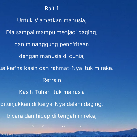
Bait 1
Untuk s'lamatkan manusia,
Dia sampai mampu menjadi daging,
dan m'nanggung pend'ritaan
dengan manusia di dunia,
ua kar'na kasih dan rahmat-Nya 'tuk m'reka.
Refrain
Kasih Tuhan 'tuk manusia
ditunjukkan di karya-Nya dalam daging,
bicara dan hidup di tengah m'reka,
s'cara pribadi s'lamatkan m'reka,