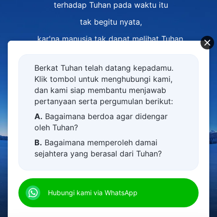
terhadap Tuhan pada waktu itu
tak begitu nyata,
kar'na manusia tak dapat melihat Tuhan,
dan mereka juga tak tahu
Berkat Tuhan telah datang kepadamu.
seperti apa tepatnya gambar Tuhan itu,
Klik tombol untuk menghubungi kami,
atau bagaimana tepatnya
dan kami siap membantu menjawab
pertanyaan serta pergumulan berikut:
Dia bekerja dan berfirman.
A.
Bagaimana berdoa agar didengar
Manusia sama sekali tidak memiliki
oleh Tuhan?
gagasan tentang Tuhan,
B.
Bagaimana memperoleh damai
sejahtera yang berasal dari Tuhan?
dan mereka percaya kepada Tuhan
C.
Saya memiliki permohonan doa.
00:00
00:00
secara samar,
D.
Belajar firman Tuhan dan semakin
karena Tuhan belum menampakkan diri
Hubungi kami via WhatsApp
dekat kepada Tuhan.
kepada manusia.
E.
Bagaimana menyambut kedatangan